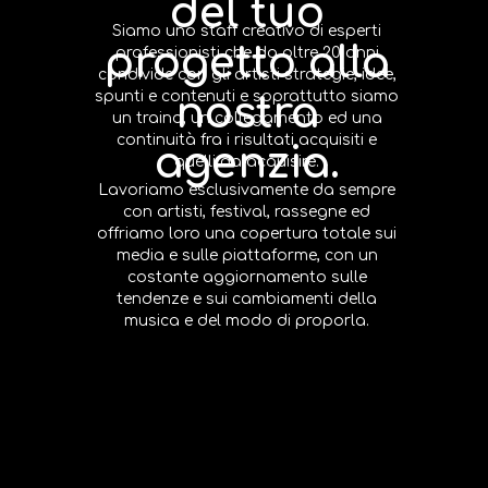
del tuo
Siamo uno staff creativo di esperti
progetto alla
professionisti che da oltre 20 anni
condivide con gli artisti strategie, idee,
spunti e contenuti e soprattutto siamo
nostra
un traino, un collegamento ed una
continuità fra i risultati acquisiti e
agenzia.
quelli da acquisire.
Lavoriamo esclusivamente da sempre
con artisti, festival, rassegne ed
offriamo loro una copertura totale sui
media e sulle piattaforme, con un
costante aggiornamento sulle
tendenze e sui cambiamenti della
musica e del modo di proporla.