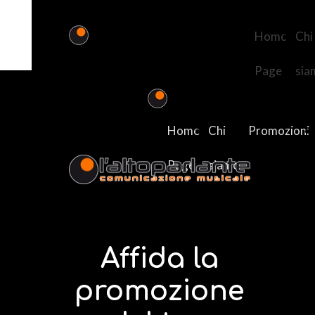
Home
Chi
Page
sia
Home
Chi
Promozioni
Page
siamo
Affida la
promozione